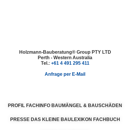
Skip
Skip
Skip
Skip
to
to
to
to
primary
main
primary
footer
navigation
content
sidebar
Holzmann-Bauberatung® Group PTY LTD
Perth - Western Australia
Tel.:
+61 4 491 295 411
Anfrage per E-Mail
PROFIL
FACHINFO
BAUMÄNGEL & BAUSCHÄDEN
PRESSE
DAS KLEINE BAULEXIKON
FACHBUCH