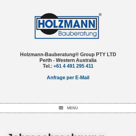
Skip
Skip
Skip
Skip
to
to
to
to
primary
main
primary
footer
navigation
content
sidebar
Holzmann-Bauberatung® Group PTY LTD
Perth - Western Australia
Tel.:
+61 4 491 295 411
Anfrage per E-Mail
MENU