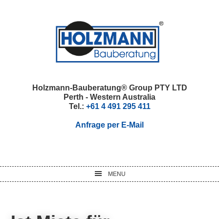
Skip
Skip
Skip
Skip
to
to
to
to
primary
main
primary
footer
navigation
content
sidebar
Holzmann-Bauberatung® Group PTY LTD
Perth - Western Australia
Tel.:
+61 4 491 295 411
Anfrage per E-Mail
MENU