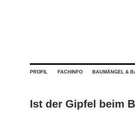
Skip
Skip
Skip
Skip
to
to
to
to
primary
main
primary
footer
navigation
content
sidebar
PROFIL
FACHINFO
BAUMÄNGEL & 
Ist der Gipfel beim 