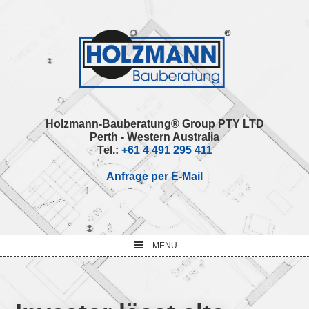
Skip
Skip
Skip
Skip
to
to
to
to
primary
main
primary
footer
navigation
content
sidebar
Holzmann-Bauberatung® Group PTY LTD
Perth - Western Australia
Tel.:
+61 4 491 295 411
Anfrage per E-Mail
MENU