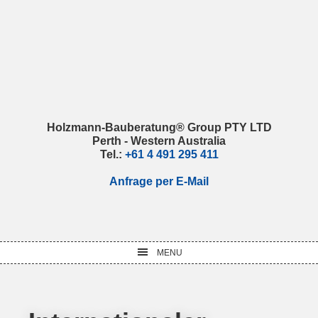
Skip
Skip
Skip
Skip
to
to
to
to
primary
main
primary
footer
navigation
content
sidebar
Holzmann-Bauberatung® Group PTY LTD
Perth - Western Australia
Tel.:
+61 4 491 295 411
Anfrage per E-Mail
MENU