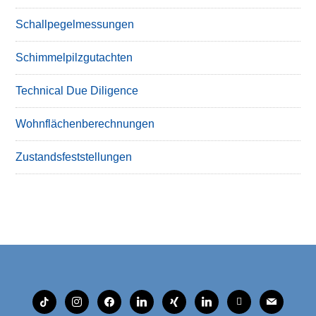
Schallpegelmessungen
Schimmelpilzgutachten
Technical Due Diligence
Wohnflächenberechnungen
Zustandsfeststellungen
tiktok
instagram
facebook
linkedin
xing
linkedin
mobile
mail