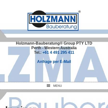
Skip
Skip
Skip
Skip
to
to
to
to
primary
main
primary
footer
navigation
content
sidebar
Holzmann-Bauberatung® Group PTY LTD
Perth - Western Australia
Tel.:
+61 4 491 295 411
Anfrage per E-Mail
MENU