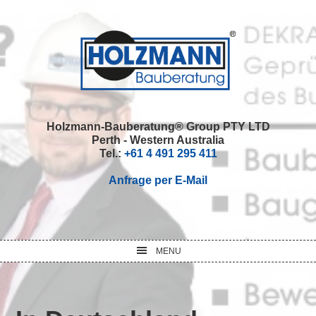
Skip
Skip
Skip
Skip
to
to
to
to
primary
main
primary
footer
navigation
content
sidebar
Holzmann-Bauberatung® Group PTY LTD
Perth - Western Australia
Tel.:
+61 4 491 295 411
Anfrage per E-Mail
MENU