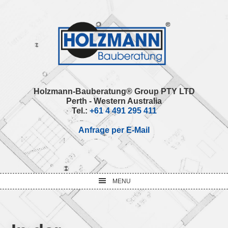
Skip
Skip
Skip
Skip
to
to
to
to
primary
main
primary
footer
navigation
content
sidebar
Holzmann-Bauberatung® Group PTY LTD
Perth - Western Australia
Tel.:
+61 4 491 295 411
Anfrage per E-Mail
MENU