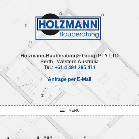
Skip
Skip
Skip
Skip
to
to
to
to
primary
main
primary
footer
navigation
content
sidebar
Holzmann-Bauberatung® Group PTY LTD
Perth - Western Australia
Tel.:
+61 4 491 295 411
Anfrage per E-Mail
MENU