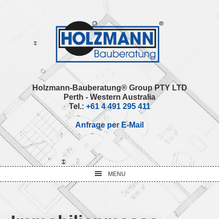
Skip
Skip
Skip
Skip
to
to
to
to
primary
main
primary
footer
navigation
content
sidebar
Holzmann-Bauberatung® Group PTY LTD
Perth - Western Australia
Tel.:
+61 4 491 295 411
Anfrage per E-Mail
MENU