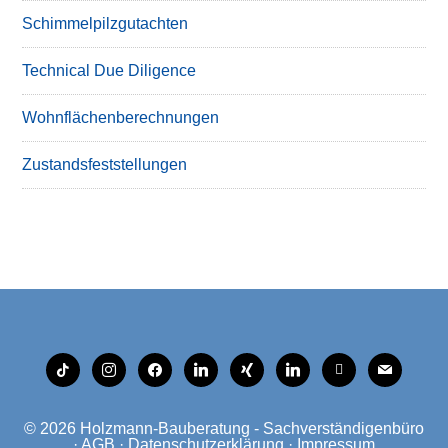
Schimmelpilzgutachten
Technical Due Diligence
Wohnflächenberechnungen
Zustandsfeststellungen
tiktok
instagram
facebook
linkedin
xing
linkedin
mobile
mail
© 2026
Holzmann-Bauberatung - Sachverständigenbüro
·
AGB
·
Datenschutzerklärung
·
Impressum