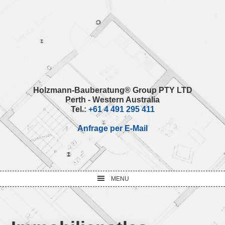
Skip
Skip
Skip
Skip
to
to
to
to
primary
main
primary
footer
navigation
content
sidebar
Holzmann-Bauberatung® Group PTY LTD
Perth - Western Australia
Tel.:
+61 4 491 295 411
Anfrage per E-Mail
MENU