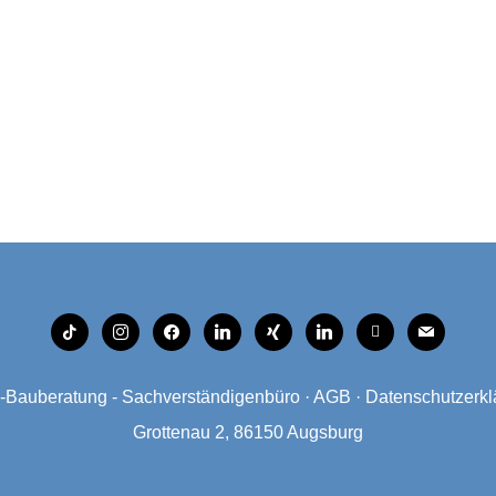
tiktok
instagram
facebook
linkedin
xing
linkedin
mobile
mail
Bauberatung - Sachverständigenbüro
·
AGB
·
Datenschutzerkl
Grottenau 2, 86150 Augsburg