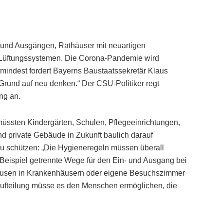
 und Ausgängen, Rathäuser mit neuartigen
n Lüftungssystemen. Die Corona-Pandemie wird
umindest fordert Bayerns Baustaatssekretär Klaus
rund auf neu denken.“ Der CSU-Politiker regt
ng an.
müssten Kindergärten, Schulen, Pflegeeinrichtungen,
und private Gebäude in Zukunft baulich darauf
zu schützen: „Die Hygieneregeln müssen überall
eispiel getrennte Wege für den Ein- und Ausgang bei
leusen in Krankenhäusern oder eigene Besuchszimmer
aufteilung müsse es den Menschen ermöglichen, die