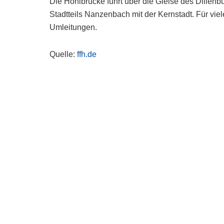
Die Hohlbrücke führt über die Gleise des Dillenb
Stadtteils Nanzenbach mit der Kernstadt. Für vie
Umleitungen.
Quelle:
ffh.de