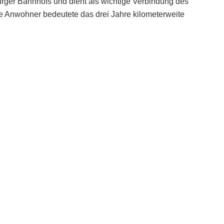
urger Bahnhofs und dient als wichtige Verbindung des
le Anwohner bedeutete das drei Jahre kilometerweite