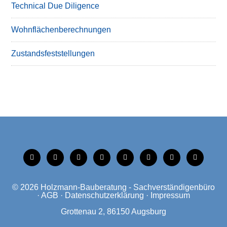
Technical Due Diligence
Wohnflächenberechnungen
Zustandsfeststellungen
tiktok
instagram
facebook
linkedin
xing
linkedin
mobile
mail
© 2026
Holzmann-Bauberatung - Sachverständigenbüro
·
AGB
·
Datenschutzerklärung
·
Impressum
Grottenau 2, 86150 Augsburg