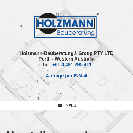
Skip
Skip
Skip
Skip
to
to
to
to
primary
main
primary
footer
navigation
content
sidebar
Holzmann-Bauberatung® Group PTY LTD
Perth - Western Australia
Tel.:
+61 4 491 295 411
Anfrage per E-Mail
MENU