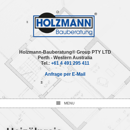
Skip
Skip
Skip
Skip
to
to
to
to
primary
main
primary
footer
navigation
content
sidebar
Holzmann-Bauberatung® Group PTY LTD
Perth - Western Australia
Tel.:
+61 4 491 295 411
Anfrage per E-Mail
MENU