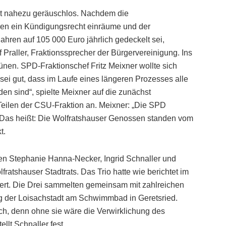
at nahezu geräuschlos. Nachdem die
ren ein Kündigungsrecht einräume und der
hren auf 105 000 Euro jährlich gedeckelt sei,
Praller, Fraktionssprecher der Bürgervereinigung. Ins
nen. SPD-Fraktionschef Fritz Meixner wollte sich
 sei gut, dass im Laufe eines längeren Prozesses alle
n sind“, spielte Meixner auf die zunächst
eilen der CSU-Fraktion an. Meixner: „Die SPD
 Das heißt: Die Wolfratshauser Genossen standen vom
t.
eren Stephanie Hanna-Necker, Ingrid Schnaller und
ratshauser Stadtrats. Das Trio hatte wie berichtet im
iert. Die Drei sammelten gemeinsam mit zahlreichen
gung der Loisachstadt am Schwimmbad in Geretsried.
ich, denn ohne sie wäre die Verwirklichung des
llt Schnaller fest…..