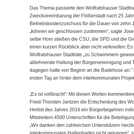
Das Thema passierte den Wolfratshauser Stadtr
Zweckvereinbarung der Flößerstadt nach 25 Jah
Betriebskostenzuschuss für die Dauer von zehn Ja
„können wir geschlossen zustimmen“, sagte Josef 
selbe Horn stießen die CSU, die SPD und die Grü
einen kurzen Rückblick aber nicht verkneifen: Es
Wolfratshauser Stadträte „zu Schwimmern geworde
ablehnende Haltung der Bürgervereinigung und T
dagegen hatte von Beginn an die Badehose an.“
ersten Tag an hinter dem interkommunalen Projek
„Es ist vollbracht“: Mit diesen Worten kommenti
Fried-Thorsten Jantzen die Entscheidung des Wolf
Herbst des Jahres 2016 ein Bürgerbegehren initi
Mitstreitern 4500 Unterschriften für die Beteili
„Wir danken den zahlreichen Unterstützern herzl
interkommunalen Hallenbades nicht gelungen“, ste