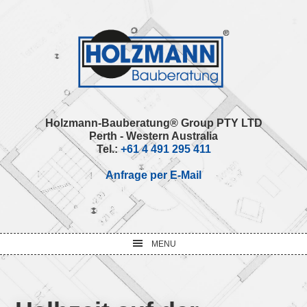
Skip
Skip
Skip
Skip
to
to
to
to
primary
main
primary
footer
navigation
content
sidebar
Holzmann-Bauberatung® Group PTY LTD
Perth - Western Australia
Tel.:
+61 4 491 295 411
Anfrage per E-Mail
MENU