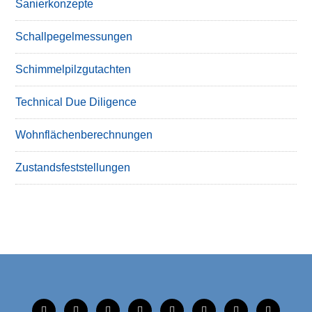
Sanierkonzepte
Schallpegelmessungen
Schimmelpilzgutachten
Technical Due Diligence
Wohnflächenberechnungen
Zustandsfeststellungen
tiktok
instagram
facebook
linkedin
xing
linkedin
mobile
mail