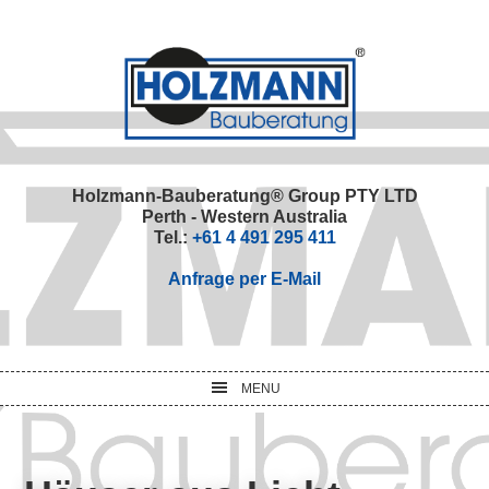
Skip
Skip
Skip
Skip
to
to
to
to
primary
main
primary
footer
navigation
content
sidebar
Holzmann-Bauberatung® Group PTY LTD
Perth - Western Australia
Tel.:
+61 4 491 295 411
Anfrage per E-Mail
MENU