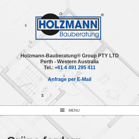
Skip
Skip
Skip
Skip
to
to
to
to
primary
main
primary
footer
navigation
content
sidebar
Holzmann-Bauberatung® Group PTY LTD
Perth - Western Australia
Tel.:
+61 4 491 295 411
Anfrage per E-Mail
MENU