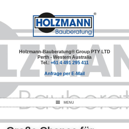
Skip
Skip
Skip
Skip
to
to
to
to
primary
main
primary
footer
navigation
content
sidebar
Holzmann-Bauberatung® Group PTY LTD
Perth - Western Australia
Tel.:
+61 4 491 295 411
Anfrage per E-Mail
MENU