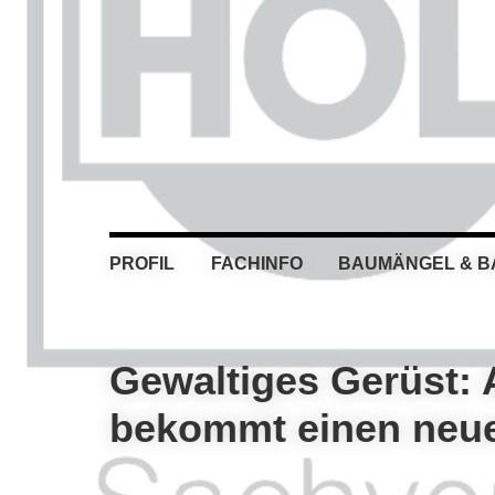
Skip
Skip
Skip
Skip
to
to
to
to
primary
main
primary
footer
navigation
content
sidebar
PROFIL
FACHINFO
BAUMÄNGEL & 
Gewaltiges Gerüst: 
bekommt einen neue