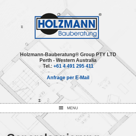
Skip
Skip
Skip
Skip
to
to
to
to
primary
main
primary
footer
navigation
content
sidebar
Holzmann-Bauberatung® Group PTY LTD
Perth - Western Australia
Tel.:
+61 4 491 295 411
Anfrage per E-Mail
MENU