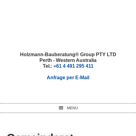
Skip
Skip
Skip
Skip
to
to
to
to
primary
main
primary
footer
navigation
content
sidebar
Holzmann-Bauberatung® Group PTY LTD
Perth - Western Australia
Tel.:
+61 4 491 295 411
Anfrage per E-Mail
MENU