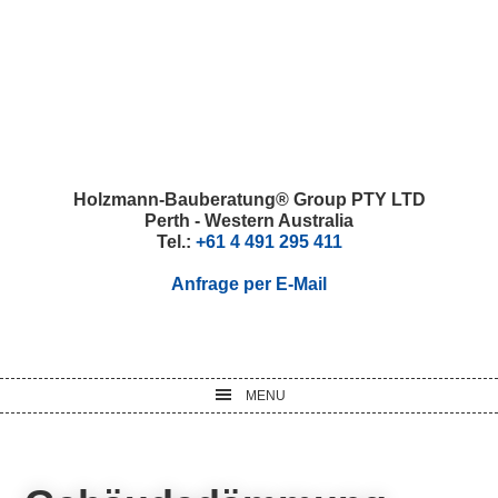
Skip
Skip
Skip
Skip
to
to
to
to
primary
main
primary
footer
navigation
content
sidebar
Holzmann-Bauberatung® Group PTY LTD
Perth - Western Australia
Tel.:
+61 4 491 295 411
Anfrage per E-Mail
MENU