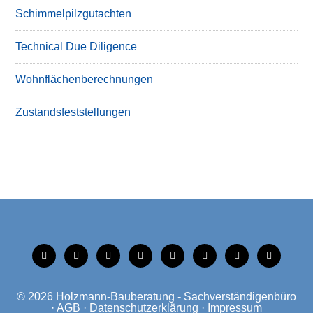
Schimmelpilzgutachten
Technical Due Diligence
Wohnflächenberechnungen
Zustandsfeststellungen
tiktok
instagram
facebook
linkedin
xing
linkedin
mobile
mail
© 2026
Holzmann-Bauberatung - Sachverständigenbüro
·
AGB
·
Datenschutzerklärung
·
Impressum