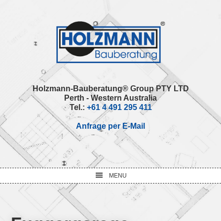
Skip
Skip
Skip
Skip
to
to
to
to
primary
main
primary
footer
navigation
content
sidebar
Holzmann-Bauberatung® Group PTY LTD
Perth - Western Australia
Tel.:
+61 4 491 295 411
Anfrage per E-Mail
MENU