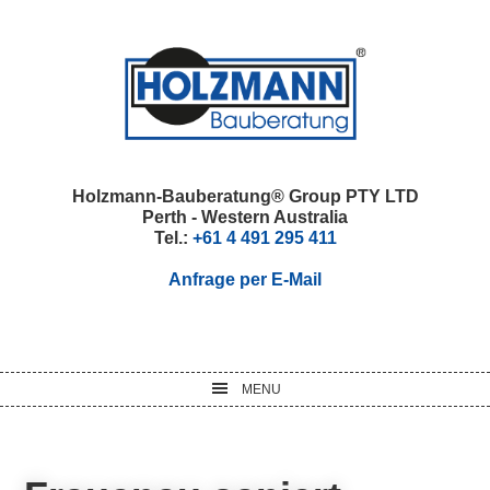
Skip
Skip
Skip
Skip
to
to
to
to
primary
main
primary
footer
navigation
content
sidebar
Holzmann-Bauberatung® Group PTY LTD
Perth - Western Australia
Tel.:
+61 4 491 295 411
Anfrage per E-Mail
MENU