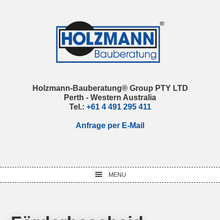
Skip
Skip
Skip
Skip
to
to
to
to
primary
main
primary
footer
navigation
content
sidebar
Holzmann-Bauberatung® Group PTY LTD
Perth - Western Australia
Tel.:
+61 4 491 295 411
Anfrage per E-Mail
MENU