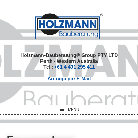
Skip
Skip
Skip
Skip
to
to
to
to
primary
main
primary
footer
navigation
content
sidebar
Holzmann-Bauberatung® Group PTY LTD
Perth - Western Australia
Tel.:
+61 4 491 295 411
Anfrage per E-Mail
MENU