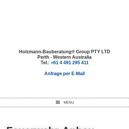
Skip
Skip
Skip
Skip
to
to
to
to
primary
main
primary
footer
navigation
content
sidebar
Holzmann-Bauberatung® Group PTY LTD
Perth - Western Australia
Tel.:
+61 4 491 295 411
Anfrage per E-Mail
MENU