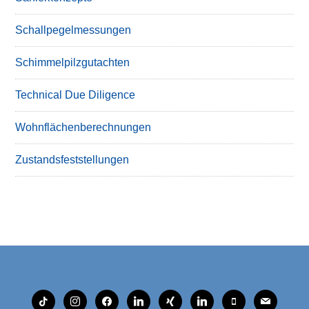
Schallpegelmessungen
Schimmelpilzgutachten
Technical Due Diligence
Wohnflächenberechnungen
Zustandsfeststellungen
tiktok
instagram
facebook
linkedin
xing
linkedin
mobile
mail