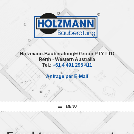
Skip
Skip
Skip
Skip
to
to
to
to
primary
main
primary
footer
navigation
content
sidebar
Holzmann-Bauberatung® Group PTY LTD
Perth - Western Australia
Tel.:
+61 4 491 295 411
Anfrage per E-Mail
MENU