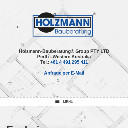
Skip
Skip
Skip
Skip
to
to
to
to
primary
main
primary
footer
navigation
content
sidebar
Holzmann-Bauberatung® Group PTY LTD
Perth - Western Australia
Tel.:
+61 4 491 295 411
Anfrage per E-Mail
MENU