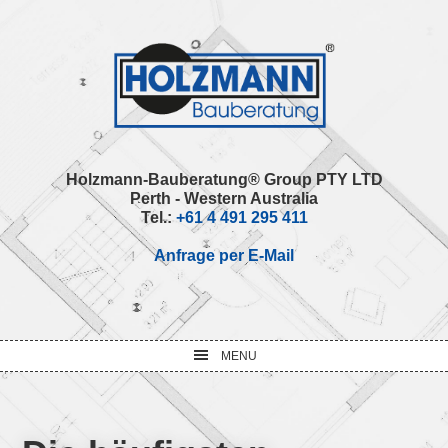
Skip
Skip
Skip
Skip
to
to
to
to
primary
main
primary
footer
navigation
content
sidebar
Holzmann-Bauberatung® Group PTY LTD
Perth - Western Australia
Tel.:
+61 4 491 295 411
Anfrage per E-Mail
MENU