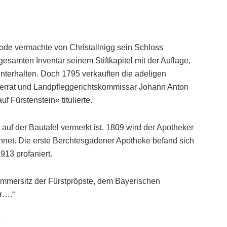
de vermachte von Christallnigg sein Schloss
samten Inventar seinem Stiftkapitel mit der Auflage,
terhalten. Doch 1795 verkauften die adeligen
errat und Landpfleggerichtskommissar Johann Anton
f Fürstenstein« titulierte.
auf der Bautafel vermerkt ist. 1809 wird der Apotheker
hnet. Die erste Berchtesgadener Apotheke befand sich
913 profaniert.
mmersitz der Fürstpröpste, dem Bayerischen
er….“
e