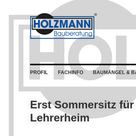
Skip
Skip
Skip
Skip
to
to
to
to
primary
main
primary
footer
navigation
content
sidebar
PROFIL
FACHINFO
BAUMÄNGEL & 
Erst Sommersitz für
Lehrerheim