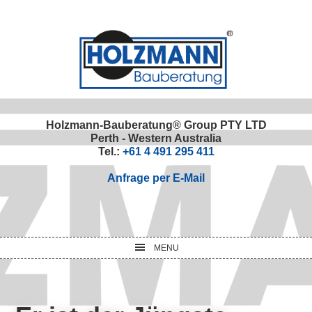
Skip
Skip
Skip
Skip
to
to
to
to
primary
main
primary
footer
navigation
content
sidebar
Holzmann-Bauberatung® Group PTY LTD
Perth - Western Australia
Tel.:
+61 4 491 295 411
Anfrage per E-Mail
MENU