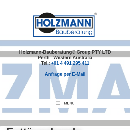
Skip
Skip
Skip
Skip
to
to
to
to
primary
main
primary
footer
navigation
content
sidebar
Holzmann-Bauberatung® Group PTY LTD
Perth - Western Australia
Tel.:
+61 4 491 295 411
Anfrage per E-Mail
MENU