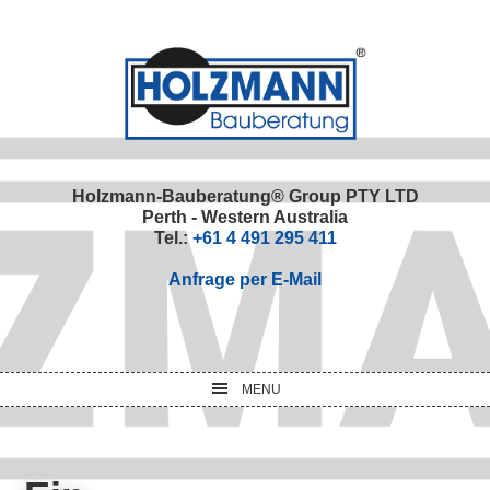
Skip
Skip
Skip
Skip
to
to
to
to
primary
main
primary
footer
navigation
content
sidebar
Holzmann-Bauberatung® Group PTY LTD
Perth - Western Australia
Tel.:
+61 4 491 295 411
Anfrage per E-Mail
MENU