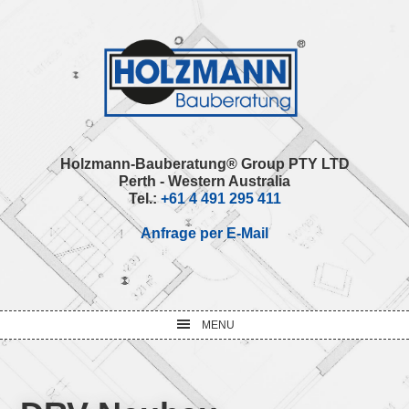
Skip
Skip
Skip
Skip
to
to
to
to
primary
main
primary
footer
navigation
content
sidebar
Holzmann-Bauberatung® Group PTY LTD
Perth - Western Australia
Tel.:
+61 4 491 295 411
Anfrage per E-Mail
MENU