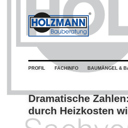
Skip
Skip
Skip
Skip
to
to
to
to
primary
main
primary
footer
navigation
content
sidebar
PROFIL
FACHINFO
BAUMÄNGEL & 
Dramatische Zahlen:
durch Heizkosten wi