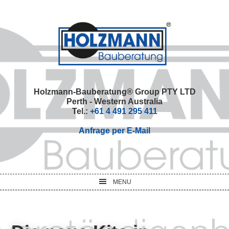
Skip
Skip
Skip
Skip
to
to
to
to
primary
main
primary
footer
navigation
content
sidebar
Holzmann-Bauberatung® Group PTY LTD
Perth - Western Australia
Tel.:
+61 4 491 295 411
Anfrage per E-Mail
MENU