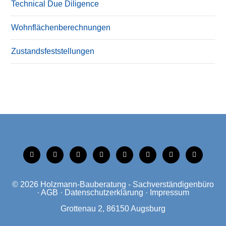
Technical Due Diligence
Wohnflächenberechnungen
Zustandsfeststellungen
tiktok
instagram
facebook
linkedin
xing
linkedin
mobile
mail
© 2026
Holzmann-Bauberatung - Sachverständigenbüro
·
AGB
·
Datenschutzerklärung
·
Impressum
Grottenau 2, 86150 Augsburg