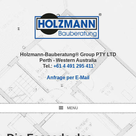
Skip
Skip
Skip
Skip
to
to
to
to
primary
main
primary
footer
navigation
content
sidebar
Holzmann-Bauberatung® Group PTY LTD
Perth - Western Australia
Tel.:
+61 4 491 295 411
Anfrage per E-Mail
MENU