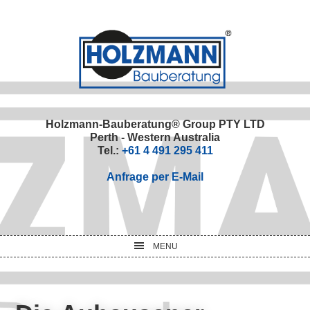
Skip
Skip
Skip
Skip
to
to
to
to
primary
main
primary
footer
navigation
content
sidebar
Holzmann-Bauberatung® Group PTY LTD
Perth - Western Australia
Tel.:
+61 4 491 295 411
Anfrage per E-Mail
MENU