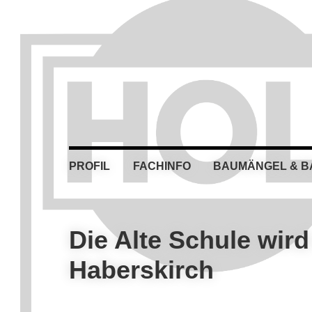
Skip
Skip
Skip
Skip
to
to
to
to
primary
main
primary
footer
navigation
content
sidebar
PROFIL
FACHINFO
BAUMÄNGEL & 
Die Alte Schule wir
Haberskirch