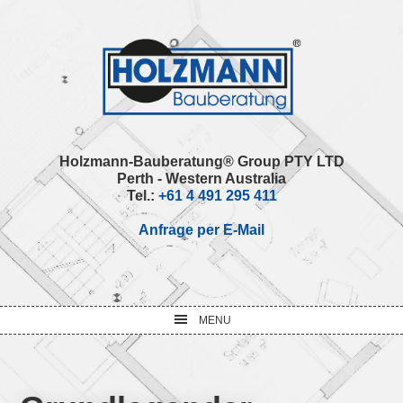
Skip
Skip
Skip
Skip
to
to
to
to
primary
main
primary
footer
navigation
content
sidebar
Holzmann-Bauberatung® Group PTY LTD
Perth - Western Australia
Tel.:
+61 4 491 295 411
Anfrage per E-Mail
MENU