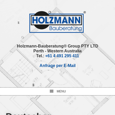
Skip
Skip
Skip
Skip
to
to
to
to
primary
main
primary
footer
navigation
content
sidebar
Holzmann-Bauberatung® Group PTY LTD
Perth - Western Australia
Tel.:
+61 4 491 295 411
Anfrage per E-Mail
MENU