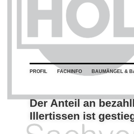
Skip
Skip
Skip
Skip
to
to
to
to
primary
main
primary
footer
navigation
content
sidebar
PROFIL
FACHINFO
BAUMÄNGEL & 
Der Anteil an beza
Illertissen ist gesti