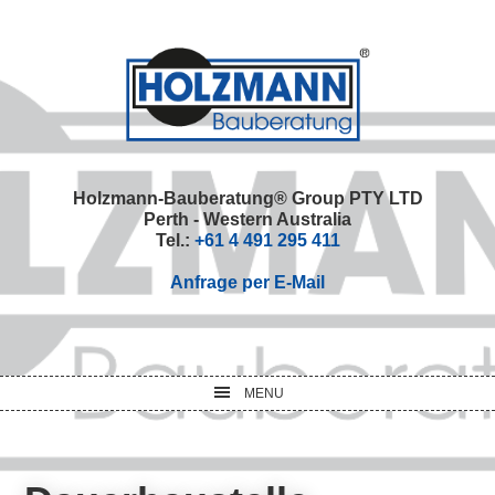
Skip
Skip
Skip
Skip
to
to
to
to
primary
main
primary
footer
navigation
content
sidebar
Holzmann-Bauberatung® Group PTY LTD
Perth - Western Australia
Tel.:
+61 4 491 295 411
Anfrage per E-Mail
MENU