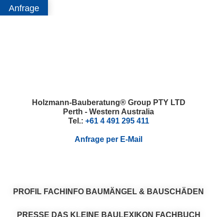
Anfrage
Skip
Skip
Skip
Skip
to
to
to
to
primary
main
primary
footer
navigation
content
sidebar
Holzmann-Bauberatung® Group PTY LTD
Perth - Western Australia
Tel.:
+61 4 491 295 411
Anfrage per E-Mail
PROFIL
FACHINFO
BAUMÄNGEL & BAUSCHÄDEN
PRESSE
DAS KLEINE BAULEXIKON
FACHBUCH