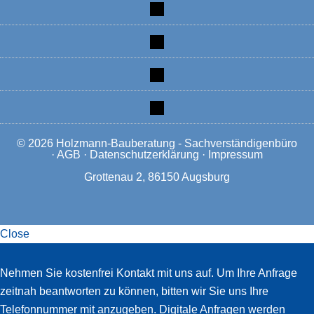
xing
linkedin
mobile
mail
© 2026
Holzmann-Bauberatung - Sachverständigenbüro
·
AGB
·
Datenschutzerklärung
·
Impressum
Grottenau 2, 86150 Augsburg
Close
Slide-
Nehmen Sie kostenfrei Kontakt mit uns auf. Um Ihre Anfrage
in
zeitnah beantworten zu können, bitten wir Sie uns Ihre
Widget
Telefonnummer mit anzugeben. Digitale Anfragen werden